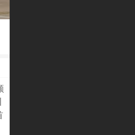
额
川
首